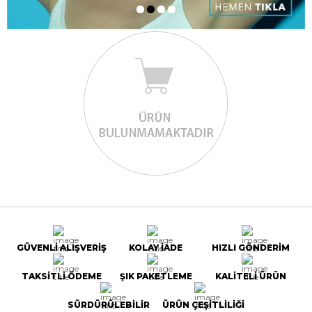
GÜVENLİ ALIŞVERİŞ
KOLAY İADE
HIZLI GÖNDERİM
TAKSİTLİ ÖDEME
ŞIK PAKETLEME
KALİTELİ ÜRÜN
SÜRDÜRÜLEBİLİR
ÜRÜN ÇEŞİTLİLİĞİ