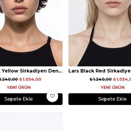
Lars Black Yellow Sirkadiyen Denge Gözlüğü
1.240,00
₺1.054,00
₺1.240,00
₺1.054,
YENI ÜRÜN
YENI ÜRÜN
Sepete Ekle
Sepete Ekle