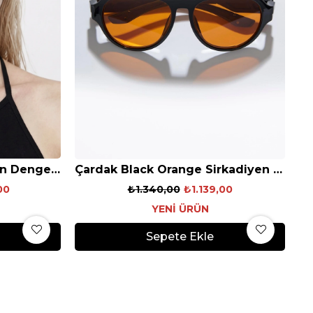
Lars Black Red Sirkadiyen Denge Gözlüğü
Çardak Black Orange Sirkadiyen Denge Gözlüğü
00
₺1.340,00
₺1.139,00
YENI ÜRÜN
Sepete Ekle