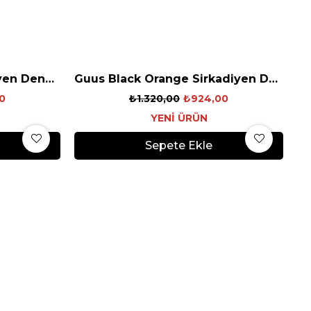
Pruno Black Red Sirkadiyen Denge Gözlüğü
Guus Black Orange Sirkadiyen Denge Gözlüğü
0
₺1.320,00
₺924,00
YENI ÜRÜN
Sepete Ekle