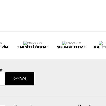
ERİM
TAKSİTLİ ÖDEME
ŞIK PAKETLEME
KALİT
n:
KAYDOL