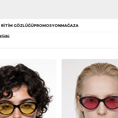
Hemen Keşfet
Hemen Keşfet
 RİTİM GÖZLÜĞÜ
PROMOSYON
MAĞAZA
zlüğü