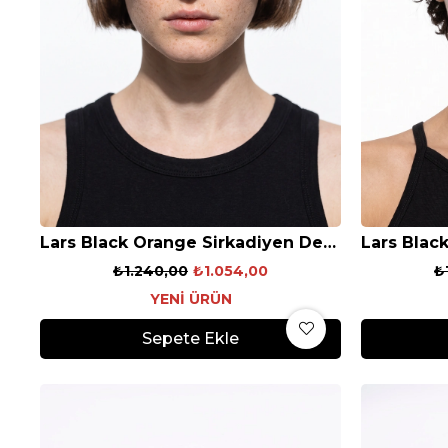
Lars Black Orange Sirkadiyen Denge Gözlüğü
₺1.240,00
₺1.054,00
₺
YENI ÜRÜN
Sepete Ekle