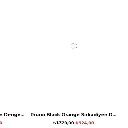
Otis Black Red Sirkadiyen Denge Gözlüğü
Pruno Black Orange Sirkadiyen Denge Gözlüğü
0
₺1.320,00
₺924,00