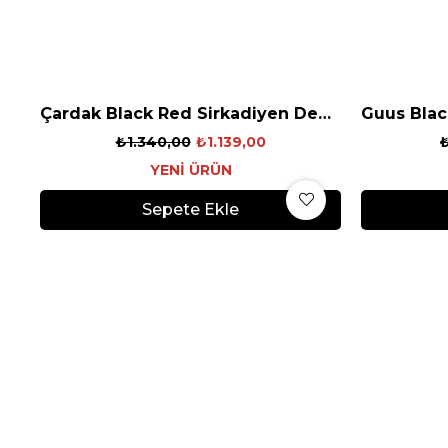
Çardak Black Red Sirkadiyen Denge Gözlüğü
₺1.340,00
₺1.139,00
YENI ÜRÜN
Sepete Ekle