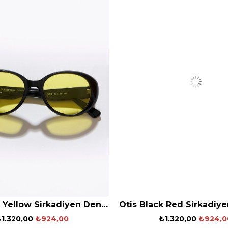
Otis Black Yellow Sirkadiyen Denge Gözlüğü
₺1.320,00
₺924,00
₺1.320,00
₺924,0