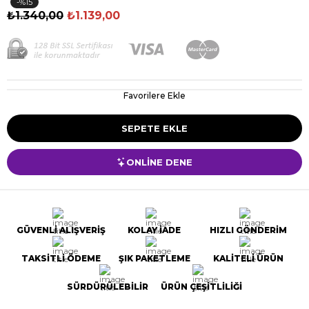
15
₺1.340,00
₺1.139,00
Favorilere Ekle
ONLİNE DENE
GÜVENLİ ALIŞVERİŞ
KOLAY İADE
HIZLI GÖNDERİM
TAKSİTLİ ÖDEME
ŞIK PAKETLEME
KALİTELİ ÜRÜN
SÜRDÜRÜLEBİLİR
ÜRÜN ÇEŞİTLİLİĞİ