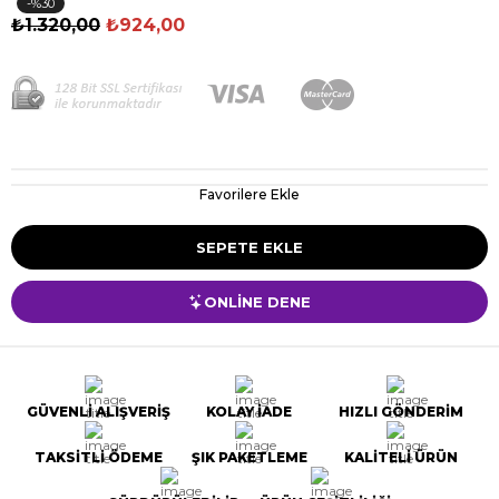
30
₺1.320,00
₺924,00
Favorilere Ekle
ONLİNE DENE
GÜVENLİ ALIŞVERİŞ
KOLAY İADE
HIZLI GÖNDERİM
TAKSİTLİ ÖDEME
ŞIK PAKETLEME
KALİTELİ ÜRÜN