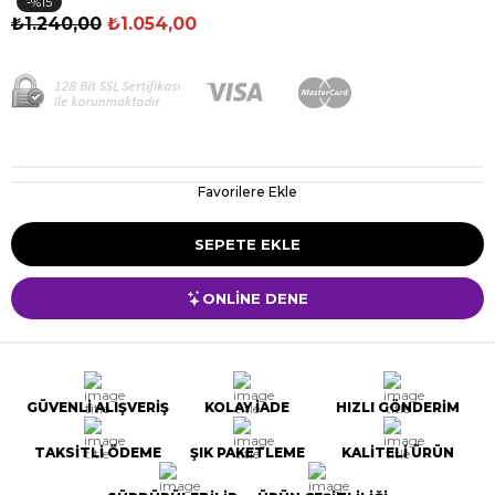
15
₺1.240,00
₺1.054,00
Favorilere Ekle
ONLİNE DENE
GÜVENLİ ALIŞVERİŞ
KOLAY İADE
HIZLI GÖNDERİM
TAKSİTLİ ÖDEME
ŞIK PAKETLEME
KALİTELİ ÜRÜN