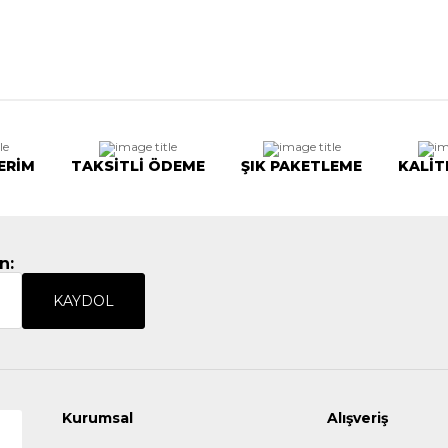
ERİM
TAKSİTLİ ÖDEME
ŞIK PAKETLEME
KALİT
n:
KAYDOL
Kurumsal
Alışveriş