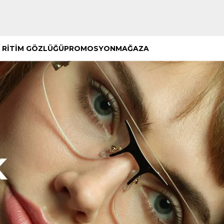
Hemen Keşfet
Hemen Keşfet
 RİTİM GÖZLÜĞÜ
PROMOSYON
MAĞAZA