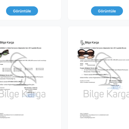
Görüntüle
Görüntüle
📄
📄