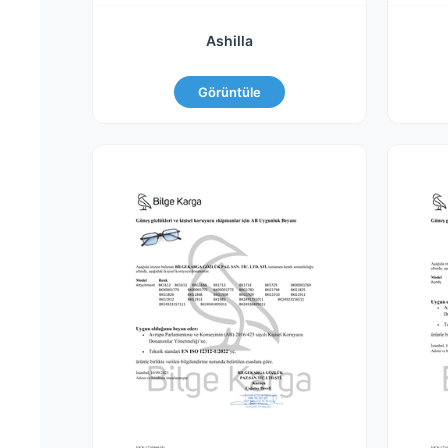
Ashilla
Görüntüle
📄