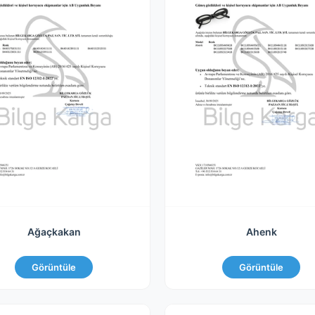
📄
📄
Ağaçkakan
Ahenk
Görüntüle
Görüntüle