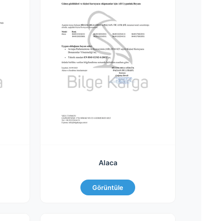
📄
Alaca
Görüntüle