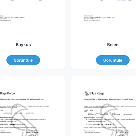
Baykuş
Belen
Görüntüle
Görüntüle
📄
📄