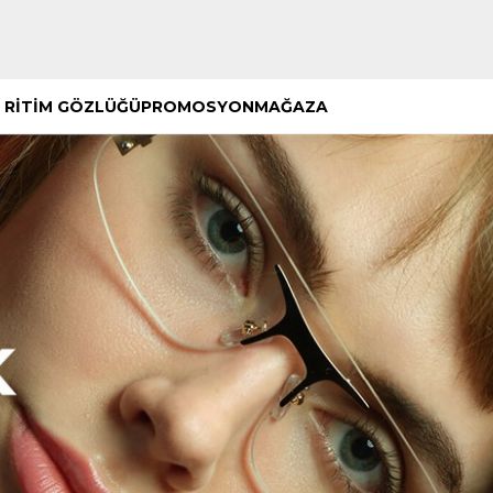
Hemen Keşfet
Hemen Keşfet
 RİTİM GÖZLÜĞÜ
PROMOSYON
MAĞAZA