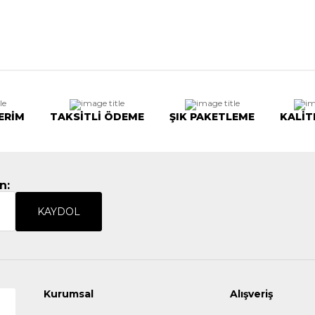
ERİM
TAKSİTLİ ÖDEME
ŞIK PAKETLEME
KALİT
n:
KAYDOL
Kurumsal
Alışveriş