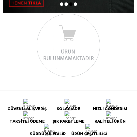
GÜVENLİ ALIŞVERİŞ
KOLAY İADE
HIZLI GÖNDERİM
TAKSİTLİ ÖDEME
ŞIK PAKETLEME
KALİTELİ ÜRÜN
SÜRDÜRÜLEBİLİR
ÜRÜN ÇEŞİTLİLİĞİ