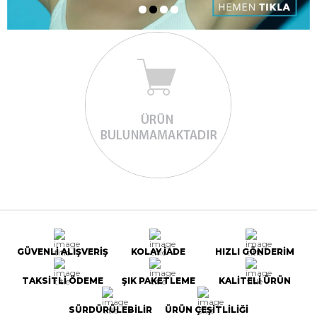
GÜVENLİ ALIŞVERİŞ
KOLAY İADE
HIZLI GÖNDERİM
TAKSİTLİ ÖDEME
ŞIK PAKETLEME
KALİTELİ ÜRÜN
SÜRDÜRÜLEBİLİR
ÜRÜN ÇEŞİTLİLİĞİ