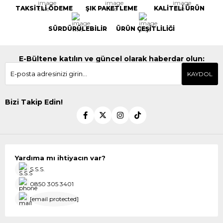
TAKSİTLİ ÖDEME
ŞIK PAKETLEME
KALİTELİ ÜRÜN
SÜRDÜRÜLEBİLİR
ÜRÜN ÇEŞİTLİLİĞİ
E-Bültene katılın ve güncel olarak haberdar olun:
KAYDOL
Bizi Takip Edin!
Yardıma mı ihtiyacın var?
S.S.S.
0850 305 3401
[email protected]