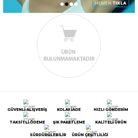
GÜVENLİ ALIŞVERİŞ
KOLAY İADE
HIZLI GÖNDERİM
TAKSİTLİ ÖDEME
ŞIK PAKETLEME
KALİTELİ ÜRÜN
SÜRDÜRÜLEBİLİR
ÜRÜN ÇEŞİTLİLİĞİ