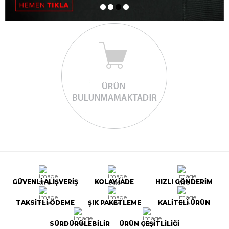
GÜVENLİ ALIŞVERİŞ
KOLAY İADE
HIZLI GÖNDERİM
TAKSİTLİ ÖDEME
ŞIK PAKETLEME
KALİTELİ ÜRÜN
SÜRDÜRÜLEBİLİR
ÜRÜN ÇEŞİTLİLİĞİ