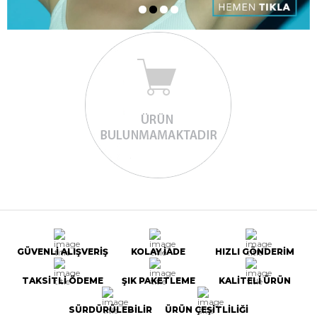
GÜVENLİ ALIŞVERİŞ
KOLAY İADE
HIZLI GÖNDERİM
TAKSİTLİ ÖDEME
ŞIK PAKETLEME
KALİTELİ ÜRÜN
SÜRDÜRÜLEBİLİR
ÜRÜN ÇEŞİTLİLİĞİ