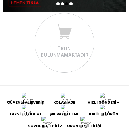
GÜVENLİ ALIŞVERİŞ
KOLAY İADE
HIZLI GÖNDERİM
TAKSİTLİ ÖDEME
ŞIK PAKETLEME
KALİTELİ ÜRÜN
SÜRDÜRÜLEBİLİR
ÜRÜN ÇEŞİTLİLİĞİ