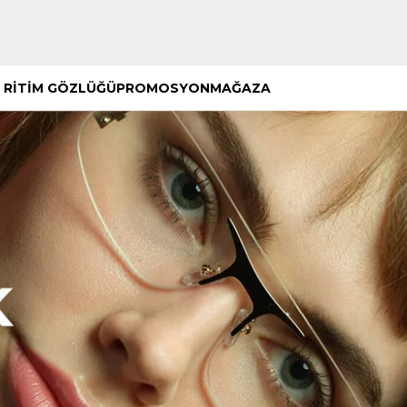
Hemen Keşfet
Hemen Keşfet
 RİTİM GÖZLÜĞÜ
PROMOSYON
MAĞAZA