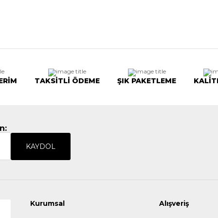
ERİM
TAKSİTLİ ÖDEME
ŞIK PAKETLEME
KALİT
n:
KAYDOL
Kurumsal
Alışveriş