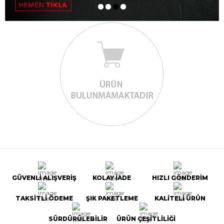
GÜVENLİ ALIŞVERİŞ
KOLAY İADE
HIZLI GÖNDERİM
TAKSİTLİ ÖDEME
ŞIK PAKETLEME
KALİTELİ ÜRÜN
SÜRDÜRÜLEBİLİR
ÜRÜN ÇEŞİTLİLİĞİ