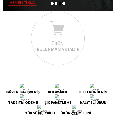
GÜVENLİ ALIŞVERİŞ
KOLAY İADE
HIZLI GÖNDERİM
TAKSİTLİ ÖDEME
ŞIK PAKETLEME
KALİTELİ ÜRÜN
SÜRDÜRÜLEBİLİR
ÜRÜN ÇEŞİTLİLİĞİ