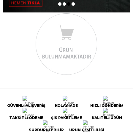
GÜVENLİ ALIŞVERİŞ
KOLAY İADE
HIZLI GÖNDERİM
TAKSİTLİ ÖDEME
ŞIK PAKETLEME
KALİTELİ ÜRÜN
SÜRDÜRÜLEBİLİR
ÜRÜN ÇEŞİTLİLİĞİ