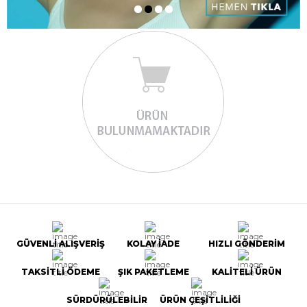
GÜVENLİ ALIŞVERİŞ
KOLAY İADE
HIZLI GÖNDERİM
TAKSİTLİ ÖDEME
ŞIK PAKETLEME
KALİTELİ ÜRÜN
SÜRDÜRÜLEBİLİR
ÜRÜN ÇEŞİTLİLİĞİ