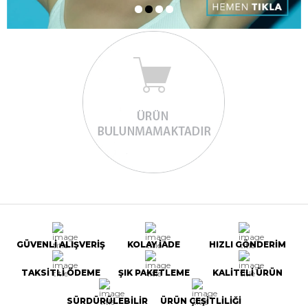
GÜVENLİ ALIŞVERİŞ
KOLAY İADE
HIZLI GÖNDERİM
TAKSİTLİ ÖDEME
ŞIK PAKETLEME
KALİTELİ ÜRÜN
SÜRDÜRÜLEBİLİR
ÜRÜN ÇEŞİTLİLİĞİ