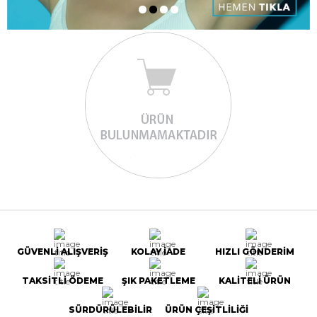
GÜVENLİ ALIŞVERİŞ
KOLAY İADE
HIZLI GÖNDERİM
TAKSİTLİ ÖDEME
ŞIK PAKETLEME
KALİTELİ ÜRÜN
SÜRDÜRÜLEBİLİR
ÜRÜN ÇEŞİTLİLİĞİ