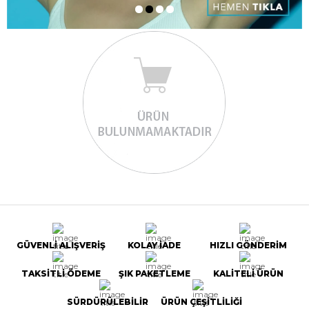
GÜVENLİ ALIŞVERİŞ
KOLAY İADE
HIZLI GÖNDERİM
TAKSİTLİ ÖDEME
ŞIK PAKETLEME
KALİTELİ ÜRÜN
SÜRDÜRÜLEBİLİR
ÜRÜN ÇEŞİTLİLİĞİ