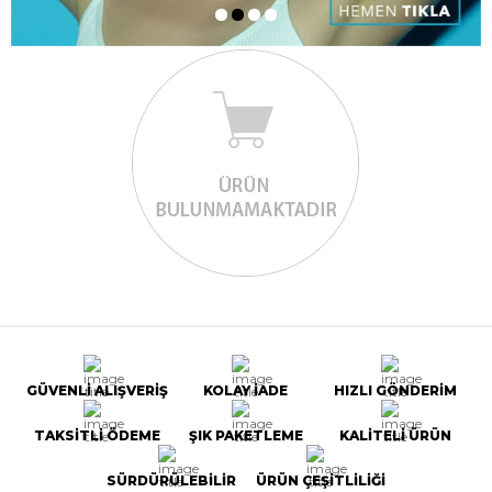
GÜVENLİ ALIŞVERİŞ
KOLAY İADE
HIZLI GÖNDERİM
TAKSİTLİ ÖDEME
ŞIK PAKETLEME
KALİTELİ ÜRÜN
SÜRDÜRÜLEBİLİR
ÜRÜN ÇEŞİTLİLİĞİ