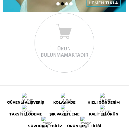
GÜVENLİ ALIŞVERİŞ
KOLAY İADE
HIZLI GÖNDERİM
TAKSİTLİ ÖDEME
ŞIK PAKETLEME
KALİTELİ ÜRÜN
SÜRDÜRÜLEBİLİR
ÜRÜN ÇEŞİTLİLİĞİ