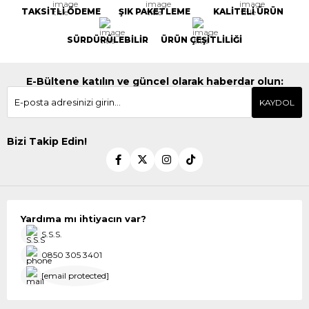
TAKSİTLİ ÖDEME
ŞIK PAKETLEME
KALİTELİ ÜRÜN
SÜRDÜRÜLEBİLİR
ÜRÜN ÇEŞİTLİLİĞİ
E-Bültene katılın ve güncel olarak haberdar olun:
KAYDOL
Bizi Takip Edin!
Yardıma mı ihtiyacın var?
S.S.S.
0850 305 3401
[email protected]