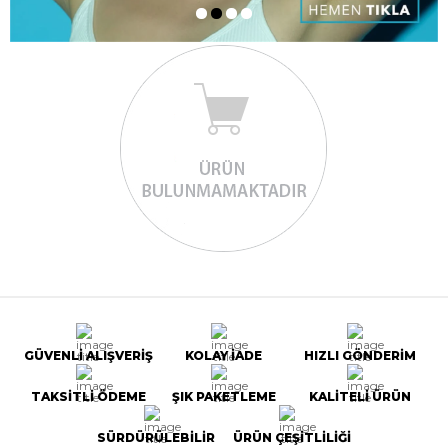
GÜVENLİ ALIŞVERİŞ
KOLAY İADE
HIZLI GÖNDERİM
TAKSİTLİ ÖDEME
ŞIK PAKETLEME
KALİTELİ ÜRÜN
SÜRDÜRÜLEBİLİR
ÜRÜN ÇEŞİTLİLİĞİ