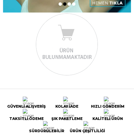
GÜVENLİ ALIŞVERİŞ
KOLAY İADE
HIZLI GÖNDERİM
TAKSİTLİ ÖDEME
ŞIK PAKETLEME
KALİTELİ ÜRÜN
SÜRDÜRÜLEBİLİR
ÜRÜN ÇEŞİTLİLİĞİ