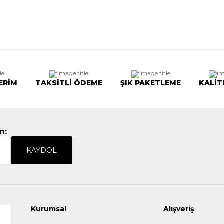
ERİM
TAKSİTLİ ÖDEME
ŞIK PAKETLEME
KALİT
n:
KAYDOL
Kurumsal
Alışveriş