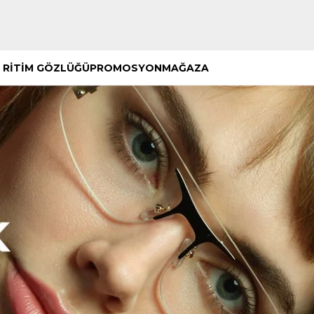
Hemen Keşfet
Hemen Keşfet
 RİTİM GÖZLÜĞÜ
PROMOSYON
MAĞAZA