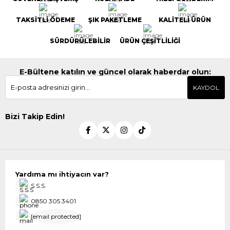
TAKSİTLİ ÖDEME
ŞIK PAKETLEME
KALİTELİ ÜRÜN
SÜRDÜRÜLEBİLİR
ÜRÜN ÇEŞİTLİLİĞİ
E-Bültene katılın ve güncel olarak haberdar olun:
KAYDOL
Bizi Takip Edin!
Yardıma mı ihtiyacın var?
S.S.S.
0850 305 3401
[email protected]