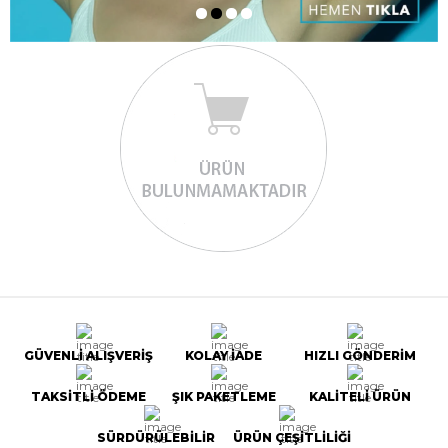
GÜVENLİ ALIŞVERİŞ
KOLAY İADE
HIZLI GÖNDERİM
TAKSİTLİ ÖDEME
ŞIK PAKETLEME
KALİTELİ ÜRÜN
SÜRDÜRÜLEBİLİR
ÜRÜN ÇEŞİTLİLİĞİ