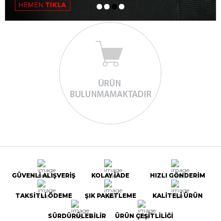
GÜVENLİ ALIŞVERİŞ
KOLAY İADE
HIZLI GÖNDERİM
TAKSİTLİ ÖDEME
ŞIK PAKETLEME
KALİTELİ ÜRÜN
SÜRDÜRÜLEBİLİR
ÜRÜN ÇEŞİTLİLİĞİ