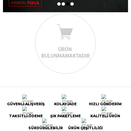
GÜVENLİ ALIŞVERİŞ
KOLAY İADE
HIZLI GÖNDERİM
TAKSİTLİ ÖDEME
ŞIK PAKETLEME
KALİTELİ ÜRÜN
SÜRDÜRÜLEBİLİR
ÜRÜN ÇEŞİTLİLİĞİ