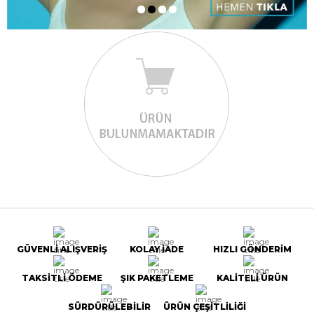
GÜVENLİ ALIŞVERİŞ
KOLAY İADE
HIZLI GÖNDERİM
TAKSİTLİ ÖDEME
ŞIK PAKETLEME
KALİTELİ ÜRÜN
SÜRDÜRÜLEBİLİR
ÜRÜN ÇEŞİTLİLİĞİ