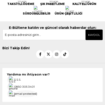
TAKSİTLİ ÖDEME
ŞIK PAKETLEME
KALİTELİ ÜRÜN
SÜRDÜRÜLEBİLİR
ÜRÜN ÇEŞİTLİLİĞİ
E-Bültene katılın ve güncel olarak haberdar olun:
KAYDOL
Bizi Takip Edin!
Yardıma mı ihtiyacın var?
S.S.S.
0850 305 3401
[email protected]