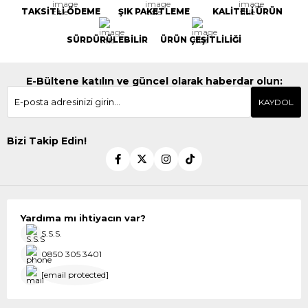
TAKSİTLİ ÖDEME
ŞIK PAKETLEME
KALİTELİ ÜRÜN
SÜRDÜRÜLEBİLİR
ÜRÜN ÇEŞİTLİLİĞİ
E-Bültene katılın ve güncel olarak haberdar olun:
KAYDOL
Bizi Takip Edin!
Yardıma mı ihtiyacın var?
S.S.S.
0850 305 3401
[email protected]