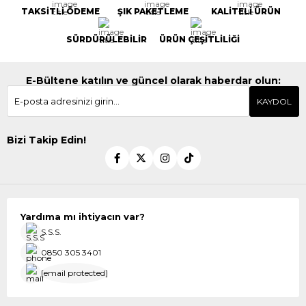
TAKSİTLİ ÖDEME
ŞIK PAKETLEME
KALİTELİ ÜRÜN
SÜRDÜRÜLEBİLİR
ÜRÜN ÇEŞİTLİLİĞİ
E-Bültene katılın ve güncel olarak haberdar olun:
KAYDOL
Bizi Takip Edin!
Yardıma mı ihtiyacın var?
S.S.S.
0850 305 3401
[email protected]