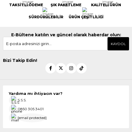
TAKSİTLİ ÖDEME
ŞIK PAKETLEME
KALİTELİ ÜRÜN
SÜRDÜRÜLEBİLİR
ÜRÜN ÇEŞİTLİLİĞİ
E-Bültene katılın ve güncel olarak haberdar olun:
KAYDOL
Bizi Takip Edin!
Yardıma mı ihtiyacın var?
S.S.S.
0850 305 3401
[email protected]