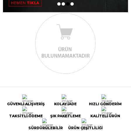
GÜVENLİ ALIŞVERİŞ
KOLAY İADE
HIZLI GÖNDERİM
TAKSİTLİ ÖDEME
ŞIK PAKETLEME
KALİTELİ ÜRÜN
SÜRDÜRÜLEBİLİR
ÜRÜN ÇEŞİTLİLİĞİ