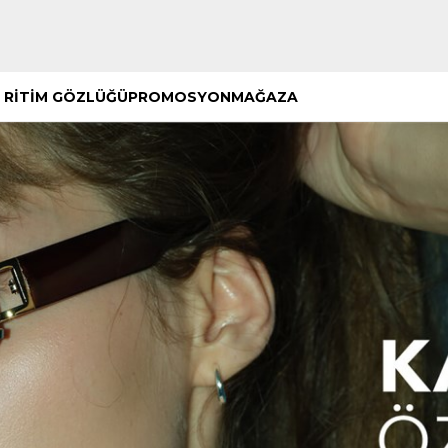
Hemen Keşfet
Hemen Keşfet
 RİTİM GÖZLÜĞÜ
PROMOSYON
MAĞAZA