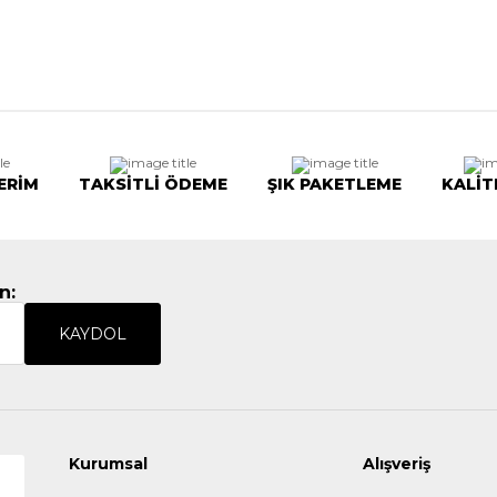
ERİM
TAKSİTLİ ÖDEME
ŞIK PAKETLEME
KALİT
n:
KAYDOL
Kurumsal
Alışveriş