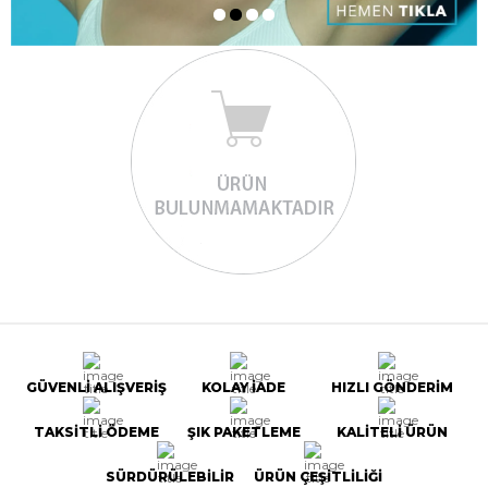
GÜVENLİ ALIŞVERİŞ
KOLAY İADE
HIZLI GÖNDERİM
TAKSİTLİ ÖDEME
ŞIK PAKETLEME
KALİTELİ ÜRÜN
SÜRDÜRÜLEBİLİR
ÜRÜN ÇEŞİTLİLİĞİ