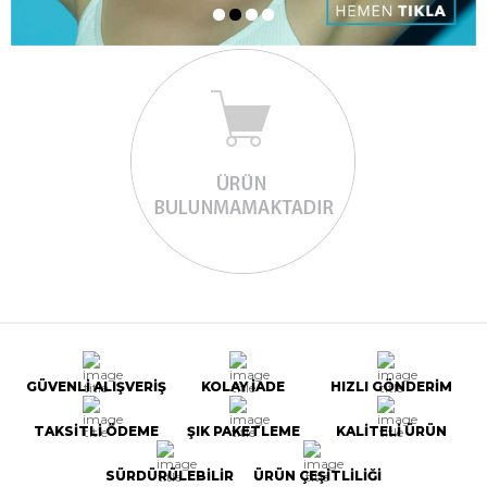
GÜVENLİ ALIŞVERİŞ
KOLAY İADE
HIZLI GÖNDERİM
TAKSİTLİ ÖDEME
ŞIK PAKETLEME
KALİTELİ ÜRÜN
SÜRDÜRÜLEBİLİR
ÜRÜN ÇEŞİTLİLİĞİ