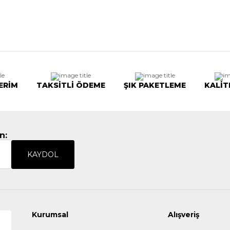
ERİM
TAKSİTLİ ÖDEME
ŞIK PAKETLEME
KALİT
n:
KAYDOL
Kurumsal
Alışveriş