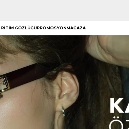
Hemen Keşfet
Hemen Keşfet
 RİTİM GÖZLÜĞÜ
PROMOSYON
MAĞAZA