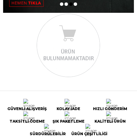
GÜVENLİ ALIŞVERİŞ
KOLAY İADE
HIZLI GÖNDERİM
TAKSİTLİ ÖDEME
ŞIK PAKETLEME
KALİTELİ ÜRÜN
SÜRDÜRÜLEBİLİR
ÜRÜN ÇEŞİTLİLİĞİ