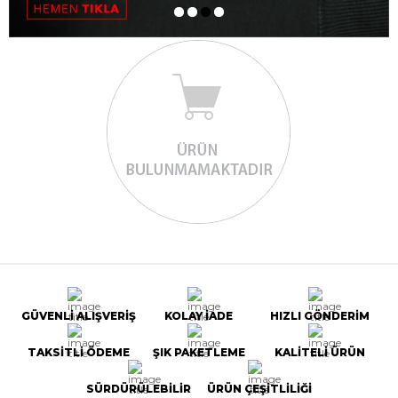
GÜVENLİ ALIŞVERİŞ
KOLAY İADE
HIZLI GÖNDERİM
TAKSİTLİ ÖDEME
ŞIK PAKETLEME
KALİTELİ ÜRÜN
SÜRDÜRÜLEBİLİR
ÜRÜN ÇEŞİTLİLİĞİ