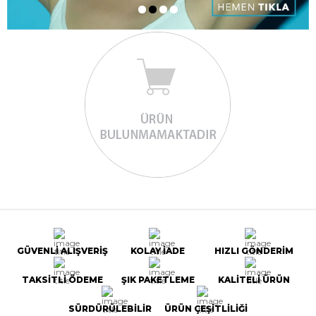
GÜVENLİ ALIŞVERİŞ
KOLAY İADE
HIZLI GÖNDERİM
TAKSİTLİ ÖDEME
ŞIK PAKETLEME
KALİTELİ ÜRÜN
SÜRDÜRÜLEBİLİR
ÜRÜN ÇEŞİTLİLİĞİ