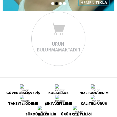
GÜVENLİ ALIŞVERİŞ
KOLAY İADE
HIZLI GÖNDERİM
TAKSİTLİ ÖDEME
ŞIK PAKETLEME
KALİTELİ ÜRÜN
SÜRDÜRÜLEBİLİR
ÜRÜN ÇEŞİTLİLİĞİ