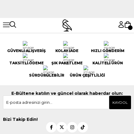
Hemen Keşfet
Hemen Keşfet
GÜVENLİ ALIŞVERİŞ
KOLAY İADE
HIZLI GÖNDERİM
TAKSİTLİ ÖDEME
ŞIK PAKETLEME
KALİTELİ ÜRÜN
SÜRDÜRÜLEBİLİR
ÜRÜN ÇEŞİTLİLİĞİ
E-Bültene katılın ve güncel olarak haberdar olun:
KAYDOL
Bizi Takip Edin!