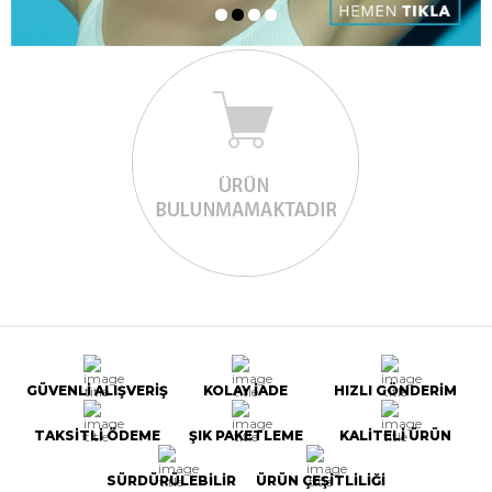
GÜVENLİ ALIŞVERİŞ
KOLAY İADE
HIZLI GÖNDERİM
TAKSİTLİ ÖDEME
ŞIK PAKETLEME
KALİTELİ ÜRÜN
SÜRDÜRÜLEBİLİR
ÜRÜN ÇEŞİTLİLİĞİ