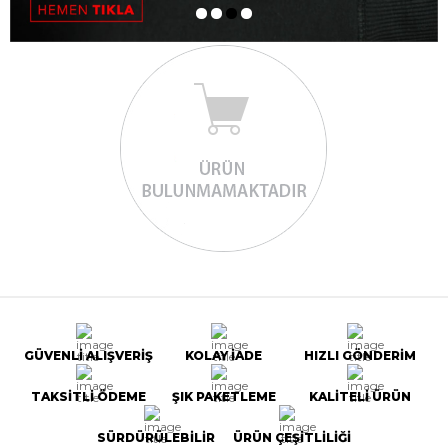
GÜVENLİ ALIŞVERİŞ
KOLAY İADE
HIZLI GÖNDERİM
TAKSİTLİ ÖDEME
ŞIK PAKETLEME
KALİTELİ ÜRÜN
SÜRDÜRÜLEBİLİR
ÜRÜN ÇEŞİTLİLİĞİ